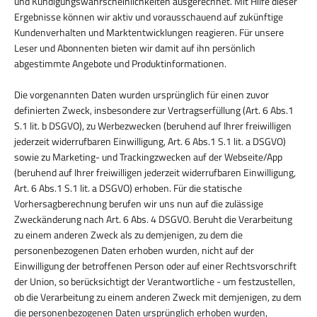
und Kündigungswahrscheinlichkeiten ausgerechnet. Mit Hilfe dieser
Ergebnisse können wir aktiv und vorausschauend auf zukünftige
Kundenverhalten und Marktentwicklungen reagieren. Für unsere
Leser und Abonnenten bieten wir damit auf ihn persönlich
abgestimmte Angebote und Produktinformationen.
Die vorgenannten Daten wurden ursprünglich für einen zuvor
definierten Zweck, insbesondere zur Vertragserfüllung (Art. 6 Abs.1
S.1 lit. b DSGVO), zu Werbezwecken (beruhend auf Ihrer freiwilligen
jederzeit widerrufbaren Einwilligung, Art. 6 Abs.1 S.1 lit. a DSGVO)
sowie zu Marketing- und Trackingzwecken auf der Webseite/App
(beruhend auf Ihrer freiwilligen jederzeit widerrufbaren Einwilligung,
Art. 6 Abs.1 S.1 lit. a DSGVO) erhoben. Für die statische
Vorhersagberechnung berufen wir uns nun auf die zulässige
Zweckänderung nach Art. 6 Abs. 4 DSGVO. Beruht die Verarbeitung
zu einem anderen Zweck als zu demjenigen, zu dem die
personenbezogenen Daten erhoben wurden, nicht auf der
Einwilligung der betroffenen Person oder auf einer Rechtsvorschrift
der Union, so berücksichtigt der Verantwortliche - um festzustellen,
ob die Verarbeitung zu einem anderen Zweck mit demjenigen, zu dem
die personenbezogenen Daten ursprünglich erhoben wurden,