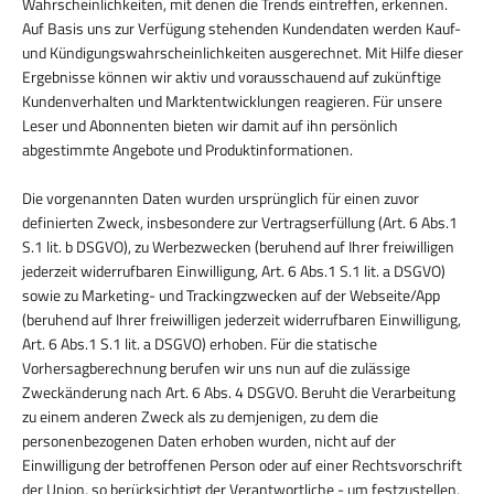
Wahrscheinlichkeiten, mit denen die Trends eintreffen, erkennen.
Auf Basis uns zur Verfügung stehenden Kundendaten werden Kauf-
und Kündigungswahrscheinlichkeiten ausgerechnet. Mit Hilfe dieser
Ergebnisse können wir aktiv und vorausschauend auf zukünftige
Kundenverhalten und Marktentwicklungen reagieren. Für unsere
Leser und Abonnenten bieten wir damit auf ihn persönlich
abgestimmte Angebote und Produktinformationen.
Die vorgenannten Daten wurden ursprünglich für einen zuvor
definierten Zweck, insbesondere zur Vertragserfüllung (Art. 6 Abs.1
S.1 lit. b DSGVO), zu Werbezwecken (beruhend auf Ihrer freiwilligen
jederzeit widerrufbaren Einwilligung, Art. 6 Abs.1 S.1 lit. a DSGVO)
sowie zu Marketing- und Trackingzwecken auf der Webseite/App
(beruhend auf Ihrer freiwilligen jederzeit widerrufbaren Einwilligung,
Art. 6 Abs.1 S.1 lit. a DSGVO) erhoben. Für die statische
Vorhersagberechnung berufen wir uns nun auf die zulässige
Zweckänderung nach Art. 6 Abs. 4 DSGVO. Beruht die Verarbeitung
zu einem anderen Zweck als zu demjenigen, zu dem die
personenbezogenen Daten erhoben wurden, nicht auf der
Einwilligung der betroffenen Person oder auf einer Rechtsvorschrift
der Union, so berücksichtigt der Verantwortliche - um festzustellen,