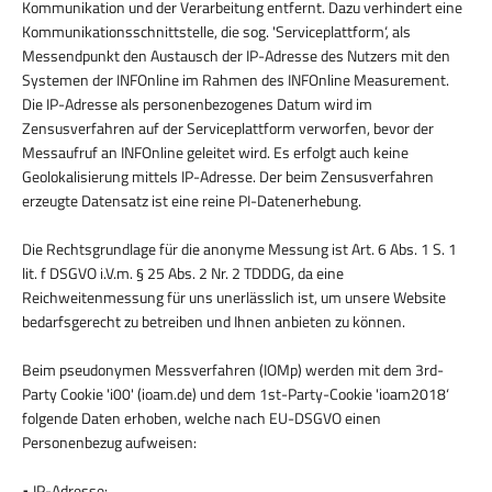
Kommunikation und der Verarbeitung entfernt. Dazu verhindert eine
Kommunikationsschnittstelle, die sog. 'Serviceplattform‘, als
Messendpunkt den Austausch der IP-Adresse des Nutzers mit den
Systemen der INFOnline im Rahmen des INFOnline Measurement.
Die IP-Adresse als personenbezogenes Datum wird im
Zensusverfahren auf der Serviceplattform verworfen, bevor der
Messaufruf an INFOnline geleitet wird. Es erfolgt auch keine
Geolokalisierung mittels IP-Adresse. Der beim Zensusverfahren
erzeugte Datensatz ist eine reine PI-Datenerhebung.
Die Rechtsgrundlage für die anonyme Messung ist Art. 6 Abs. 1 S. 1
lit. f DSGVO i.V.m. § 25 Abs. 2 Nr. 2 TDDDG, da eine
Reichweitenmessung für uns unerlässlich ist, um unsere Website
bedarfsgerecht zu betreiben und Ihnen anbieten zu können.
Beim pseudonymen Messverfahren (IOMp) werden mit dem 3rd-
Party Cookie 'i00' (ioam.de) und dem 1st-Party-Cookie 'ioam2018‘
folgende Daten erhoben, welche nach EU-DSGVO einen
Personenbezug aufweisen:
• IP-Adresse: